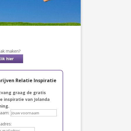
aak maken?
rijven Relatie Inspiratie
tvang graag de gratis
ie inspiratie van Jolanda
hing.
naam:
ladres: