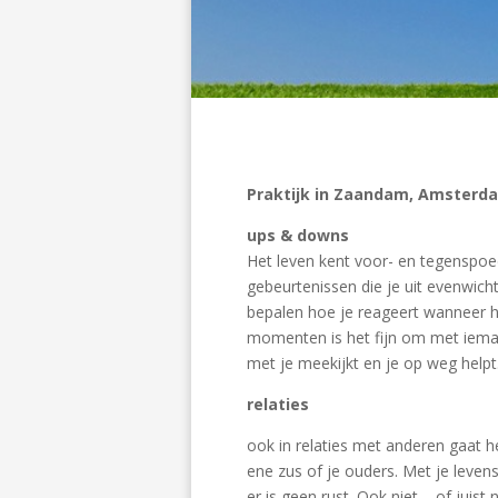
Praktijk in Zaandam, Amsterdam
ups & downs
Het leven kent voor- en tegenspo
gebeurtenissen die je uit evenwich
bepalen hoe je reageert wanneer het
momenten is het fijn om met iemand
met je meekijkt en je op weg helpt
relaties
ook in relaties met anderen gaat he
ene zus of je ouders. Met je levensp
er is geen rust. Ook niet – of juis