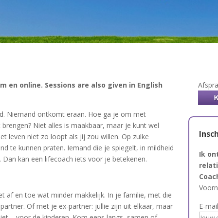
 en online. Sessions are also given in English
Afspr
ed. Niemand ontkomt eraan. Hoe ga je om met
t brengen? Niet alles is maakbaar, maar je kunt wel
Insch
 leven niet zo loopt als jij zou willen. Op zulke
 te kunnen praten. Iemand die je spiegelt, in mildheid
Ik on
. Dan kan een lifecoach iets voor je betekenen.
relat
Coac
Voor
t af en toe wat minder makkelijk. In je familie, met die
artner. Of met je ex-partner: jullie zijn uit elkaar, maar
E-mai
t niet – voor de kinderen. Kom eens langs, samen of